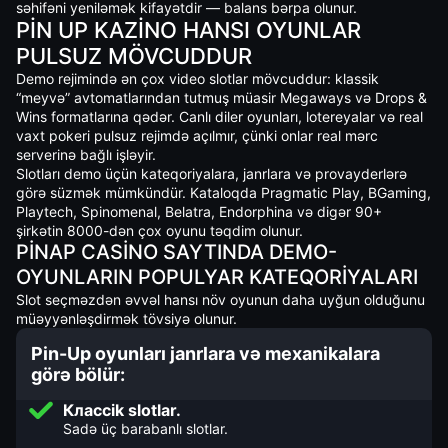
səhifəni yeniləmək kifayətdir — balans bərpa olunur.
PIN UP KAZINO HANSI OYUNLAR
PULSUZ MÖVCUDDUR
Demo rejimində ən çox video slotlar mövcuddur: klassik
“meyvə” avtomatlarından tutmuş müasir Megaways və Drops &
Wins formatlarına qədər. Canlı diler oyunları, lotereyalar və real
vaxt pokeri pulsuz rejimdə açılmır, çünki onlar real mərc
serverinə bağlı işləyir.
Slotları demo üçün kateqoriyalara, janrlara və provayderlərə
görə süzmək mümkündür. Kataloqda Pragmatic Play, BGaming,
Playtech, Spinomenal, Belatra, Endorphina və digər 90+
şirkətin 8000-dən çox oyunu təqdim olunur.
PINAP CASINO SAYTINDA DEMO-
OYUNLARIN POPULYAR KATEQORIYALARI
Slot seçməzdən əvvəl hansı növ oyunun daha uyğun olduğunu
müəyyənləşdirmək tövsiyə olunur.
Pin-Up oyunları janrlara və mexanikalara
görə bölür:
Классik slotlar.
Sadə üç barabanlı slotlar.