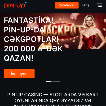
Qeydiyyat
Giriş
FANTASTIKA!
PIN-UP-DA
CƏKGPOTLARI
200 000 ₼-DƏK
QAZAN!
İndi oynа
PIN UP CASINO — SLOTLARDA VƏ KART
OYUNLARINDA QEYDIYYATSIZ VƏ