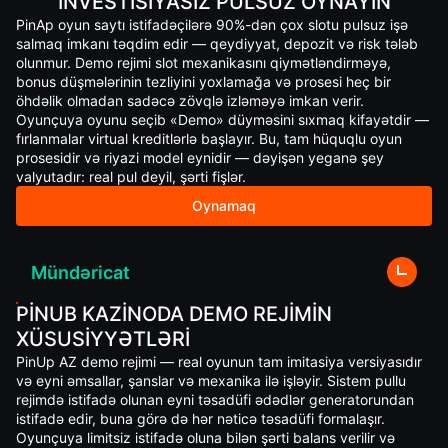
INVESTISIYASIZ PULSUZ OYNAYIN
PinAp oyun saytı istifadəçilərə 90%-dən çox slotu pulsuz işə
salmaq imkanı təqdim edir — qeydiyyat, depozit və risk tələb
olunmur. Demo rejimi slot mexanikasını qiymətləndirməyə,
bonus düşmələrinin tezliyini yoxlamağa və prosesi heç bir
öhdəlik olmadan sadəcə zövqlə izləməyə imkan verir.
Oyunçuya oyunu seçib «Demo» düyməsini sıxmaq kifayətdir —
fırlanmalar virtual kreditlərlə başlayır. Bu, tam hüquqlu oyun
prosesidir və riyazi model eynidir — dəyişən yeganə şey
valyutadır: real pul deyil, şərti fişlər.
Oynamaq
PINUB KAZINODA DEMO REJIMIN
PinUb Kazinoda demo rejimin xüsusiyyətləri
XÜSUSIYYƏTLƏRI
Pin Ap pulsuz oyunu necə başlatmaq olar
PinUp AZ demo rejimi — real oyunun tam imitasiya versiyasıdır
Pin Up Kazinoda hansı oyunlar pulsuz
və eyni əmsallar, şanslar və mexanika ilə işləyir. Sistem pullu
mövcuddur
rejimdə istifadə olunan eyni təsadüfi ədədlər generatorundan
PinAp Casino saytında demo-oyunların populyar
istifadə edir, buna görə də hər nəticə təsadüfi formalaşır.
kateqoriyaları
Oyunçuya limitsiz istifadə oluna bilən şərti balans verilir və
PinUp AZ demo rejimin üstünlükləri və