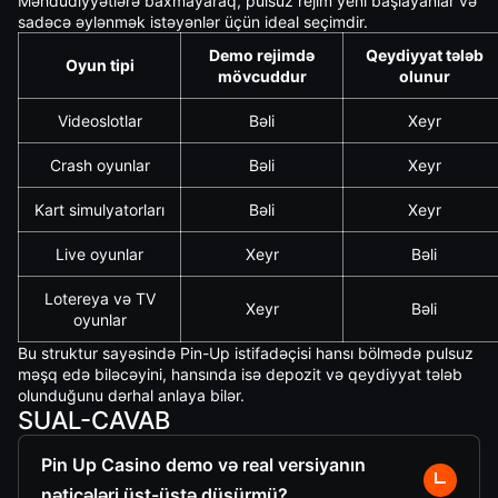
Məhdudiyyətlərə baxmayaraq, pulsuz rejim yeni başlayanlar və
sadəcə əylənmək istəyənlər üçün ideal seçimdir.
Demo rejimdə
Qeydiyyat tələb
Oyun tipi
mövcuddur
olunur
Videoslotlar
Bəli
Xeyr
Crash oyunlar
Bəli
Xeyr
Kart simulyatorları
Bəli
Xeyr
Live oyunlar
Xeyr
Bəli
Lotereya və TV
Xeyr
Bəli
oyunlar
Bu struktur sayəsində Pin-Up istifadəçisi hansı bölmədə pulsuz
məşq edə biləcəyini, hansında isə depozit və qeydiyyat tələb
olunduğunu dərhal anlaya bilər.
SUAL-CAVAB
Pin Up Casino demo və real versiyanın
nəticələri üst-üstə düşürmü?