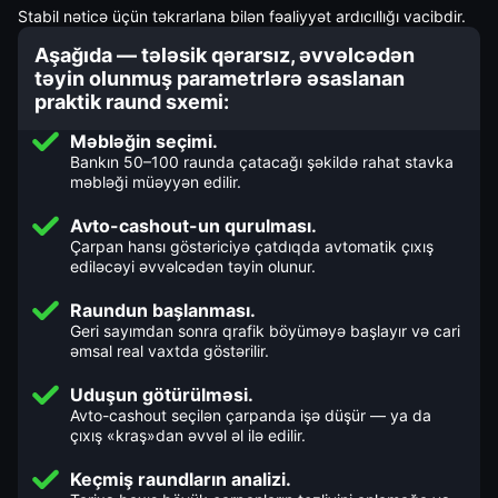
Stabil nəticə üçün təkrarlana bilən fəaliyyət ardıcıllığı vacibdir.
Aşağıda — tələsik qərarsız, əvvəlcədən
təyin olunmuş parametrlərə əsaslanan
praktik raund sxemi:
Məbləğin seçimi.
Bankın 50–100 raunda çatacağı şəkildə rahat stavka
məbləği müəyyən edilir.
Avto-cashout-un qurulması.
Çarpan hansı göstəriciyə çatdıqda avtomatik çıxış
ediləcəyi əvvəlcədən təyin olunur.
Raundun başlanması.
Geri sayımdan sonra qrafik böyüməyə başlayır və cari
əmsal real vaxtda göstərilir.
Uduşun götürülməsi.
Avto-cashout seçilən çarpanda işə düşür — ya da
çıxış «kraş»dan əvvəl əl ilə edilir.
Keçmiş raundların analizi.