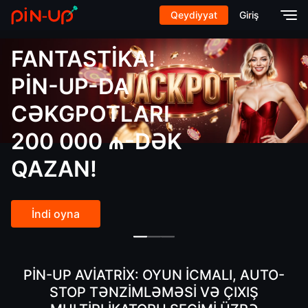
Qeydiyyat
Giriş
FANTASTIKA!
PIN-UP-DA
CƏKGPOTLARI
200 000 ₼-DƏK
QAZAN!
İndi oynа
PIN-UP AVIATRIX: OYUN ICMALI, AUTO-
STOP TƏNZIMLƏMƏSI VƏ ÇIXIŞ