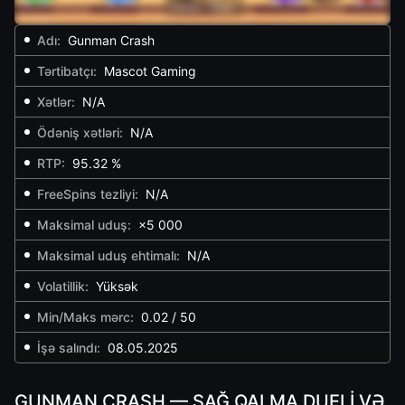
Adı:
Gunman Crash
Tərtibatçı:
Mascot Gaming
Xətlər:
N/A
Ödəniş xətləri:
N/A
RTP:
95.32 %
FreeSpins tezliyi:
N/A
Maksimal uduş:
×5 000
Maksimal uduş ehtimalı:
N/A
Volatillik:
Yüksək
Min/Maks mərc:
0.02 / 50
İşə salındı:
08.05.2025
GUNMAN CRASH — SAĞ QALMA DUELI VƏ