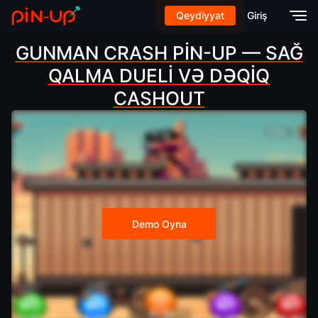
Qeydiyyat
Giriş
GUNMAN CRASH PIN-UP — SAĞ
QALMA DUELI VƏ DƏQIQ
CASHOUT
Demo Oyna