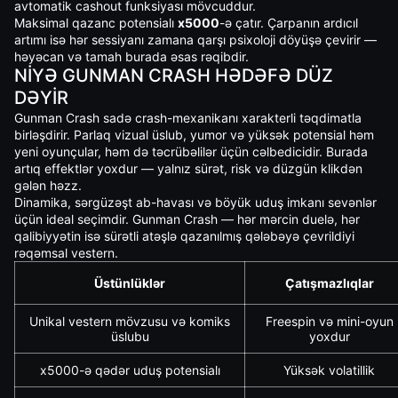
avtomatik cashout funksiyası mövcuddur.
Maksimal qazanc potensialı
x5000
-ə çatır. Çarpanın ardıcıl
artımı isə hər sessiyanı zamana qarşı psixoloji döyüşə çevirir —
həyəcan və tamah burada əsas rəqibdir.
NIYƏ GUNMAN CRASH HƏDƏFƏ DÜZ
DƏYIR
Gunman Crash sadə crash-mexanikanı xarakterli təqdimatla
birləşdirir. Parlaq vizual üslub, yumor və yüksək potensial həm
yeni oyunçular, həm də təcrübəlilər üçün cəlbedicidir. Burada
artıq effektlər yoxdur — yalnız sürət, risk və düzgün klikdən
gələn həzz.
Dinamika, sərgüzəşt ab-havası və böyük uduş imkanı sevənlər
üçün ideal seçimdir. Gunman Crash — hər mərcin duelə, hər
qalibiyyətin isə sürətli atəşlə qazanılmış qələbəyə çevrildiyi
rəqəmsal vestern.
Üstünlüklər
Çatışmazlıqlar
Unikal vestern mövzusu və komiks
Freespin və mini-oyun
üslubu
yoxdur
x5000-ə qədər uduş potensialı
Yüksək volatillik