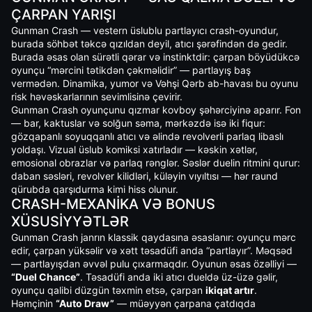
ÇARPAN YARIŞI
Gunman Crash — vestern üslublu partlayıcı crash-oyundur,
burada söhbət təkcə qızıldan deyil, atıcı şərəfindən də gedir.
Burada əsas olan sürətli qərar və instinktdir: çarpan böyüdükcə
oyunçu “mərcini tətikdən çəkməlidir” — partlayış baş
vermədən. Dinamika, yumor və Vəhşi Qərb ab-havası bu oyunu
risk həvəskarlarının sevimlisinə çevirir.
Gunman Crash oyunçunu qızmar kovboy şəhərciyinə aparır. Fon
— bar, kaktuslar və solğun səma, mərkəzdə isə iki fiqur:
gözqapanlı soyuqqanlı atıcı və əlində revolverli parlaq libaslı
yoldaşı. Vizual üslub komiksi xatırladır — kəskin xətlər,
emosional obrazlar və parlaq rənglər. Səslər duelin ritmini qurur:
daban səsləri, revolver kilidləri, küləyin vıyıltısı — hər raund
qürubda qarşıdurma kimi hiss olunur.
CRASH-MEXANIKA VƏ BONUS
XÜSUSIYYƏTLƏR
Gunman Crash janrın klassik qaydasına əsaslanır: oyunçu mərc
edir, çarpan yüksəlir və xətt təsadüfi anda “partlayır”. Məqsəd
— partlayışdan əvvəl pulu çıxarmaqdır. Oyunun əsas özəlliyi —
“Duel Chance”
. Təsadüfi anda iki atıcı dueldə üz-üzə gəlir,
oyunçu qalibi düzgün təxmin etsə, çarpan
ikiqat artır
.
Həmçinin
“Auto Draw”
— müəyyən çarpana çatdıqda